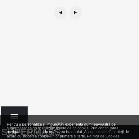
Pentru a personaliza și îmbunătăți experiența dumneavoastră pe
supermassdesign.ro utilizăm fișiere de tip cookie. Prin continuarea
SUPERMASS
navigării pe site sau prin apăsarea butonului „Accept cookies”, sunteți de
acord cu stocarea cookie-urilor primare și terțe.
Politica de Cookies
MENU