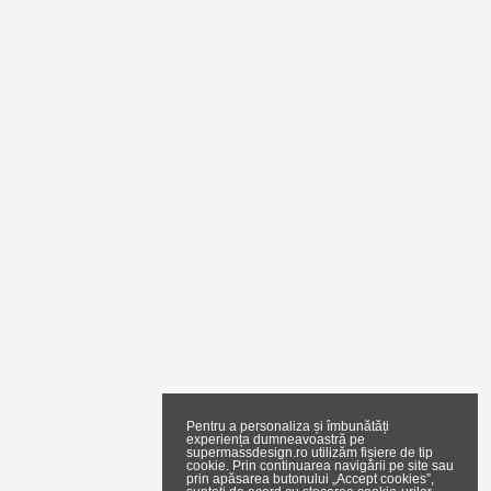
Pentru a personaliza și îmbunătăți
experiența dumneavoastră pe
supermassdesign.ro utilizăm fișiere de tip
cookie. Prin continuarea navigării pe site sau
prin apăsarea butonului „Accept cookies”,