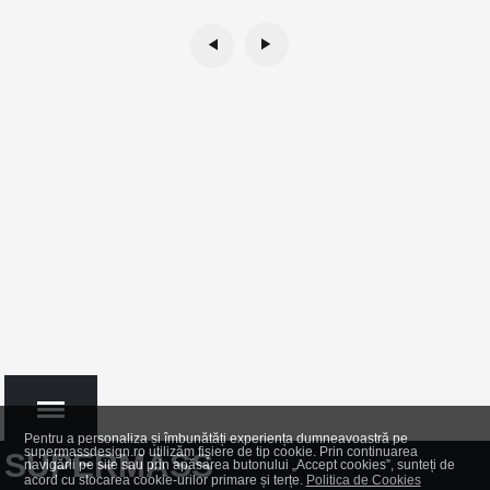
Pentru a personaliza și îmbunătăți experiența dumneavoastră pe
supermassdesign.ro utilizăm fișiere de tip cookie. Prin continuarea
SUPERMASS
navigării pe site sau prin apăsarea butonului „Accept cookies”, sunteți de
acord cu stocarea cookie-urilor primare și terțe.
Politica de Cookies
MENU