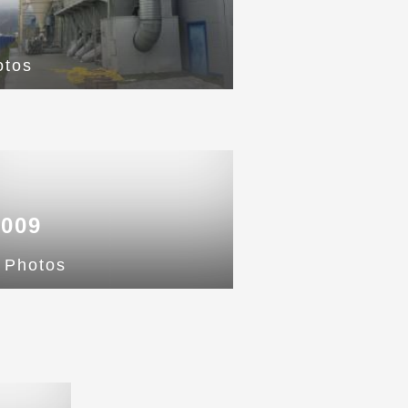
otos
2009
 Photos