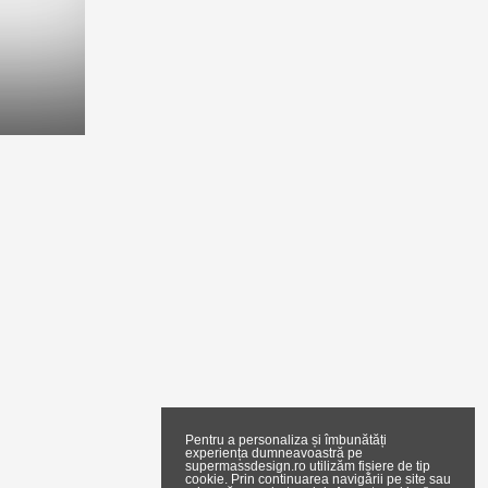
Pentru a personaliza și îmbunătăți
experiența dumneavoastră pe
supermassdesign.ro utilizăm fișiere de tip
cookie. Prin continuarea navigării pe site sau