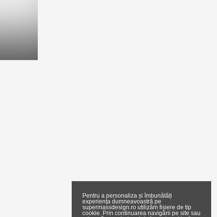
Pentru a personaliza și îmbunătăți
experiența dumneavoastră pe
supermassdesign.ro utilizăm fișiere de tip
cookie. Prin continuarea navigării pe site sau