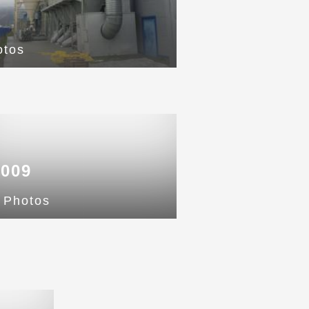
otos
2009
 Photos